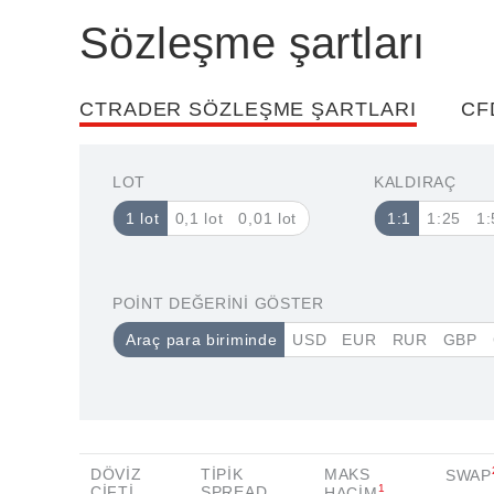
Sözleşme şartları
CTRADER SÖZLEŞME ŞARTLARI
CF
LOT
KALDIRAÇ
1 lot
0,1 lot
0,01 lot
1:1
1:25
1:
POINT DEĞERINI GÖSTER
Araç para biriminde
USD
EUR
RUR
GBP
DÖVIZ
TIPIK
MAKS
SWAP
1
ÇIFTI
SPREAD
HACIM