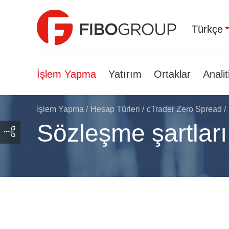
Türkçe
İşlem Yapma
Yatırım
Ortaklar
Analit
İşlem Yapma
/
Hesap Türleri
/
cTrader Zero Spread
/
Sözleşme şartları