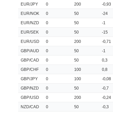
EUR/JPY
0
200
-0,93
EUR/NOK
0
50
-24
EUR/NZD
0
50
-1
EUR/SEK
0
50
-15
EUR/USD
0
200
-0,71
GBP/AUD
0
50
-1
GBP/CAD
0
50
0,3
GBP/CHF
0
100
0,8
GBP/JPY
0
100
-0,08
GBP/NZD
0
50
-0,7
GBP/USD
0
200
-0,24
NZD/CAD
0
50
-0,3