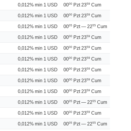
0,012% min 1 USD
00
59
00
Pzt
23
Cum
0,012% min 1 USD
00
59
00
Pzt
23
Cum
0,012% min 1 USD
05
55
00
Pzt —
22
Cum
0,012% min 1 USD
00
59
00
Pzt
23
Cum
0,012% min 1 USD
00
59
00
Pzt
23
Cum
0,012% min 1 USD
00
59
00
Pzt
23
Cum
0,012% min 1 USD
00
59
00
Pzt
23
Cum
0,012% min 1 USD
00
59
00
Pzt
23
Cum
0,012% min 1 USD
00
59
00
Pzt
23
Cum
0,012% min 1 USD
05
55
00
Pzt —
22
Cum
0,012% min 1 USD
00
59
00
Pzt
23
Cum
0,012% min 1 USD
05
55
00
Pzt —
22
Cum