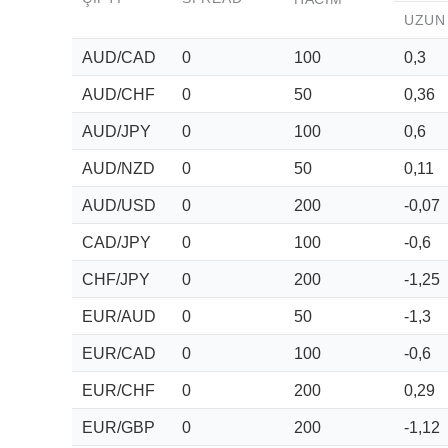
UZUN
AUD/CAD
0
100
0,3
AUD/CHF
0
50
0,36
AUD/JPY
0
100
0,6
AUD/NZD
0
50
0,11
AUD/USD
0
200
-0,07
CAD/JPY
0
100
-0,6
CHF/JPY
0
200
-1,25
EUR/AUD
0
50
-1,3
EUR/CAD
0
100
-0,6
EUR/CHF
0
200
0,29
EUR/GBP
0
200
-1,12