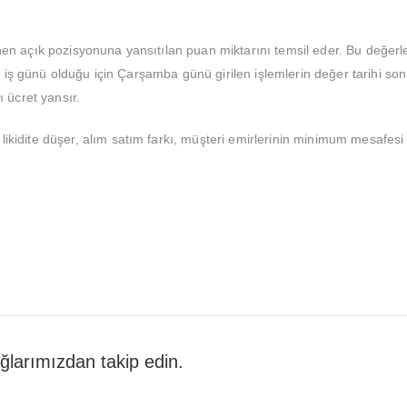
en açık pozisyonuna yansıtılan puan miktarını temsil eder. Bu değerler
inci iş günü olduğu için Çarşamba günü girilen işlemlerin değer tarihi
ücret yansır.
ikidite düşer, alım satım farkı, müşteri emirlerinin minimum mesafesi v
 ağlarımızdan takip edin.