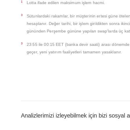
1
Lotta ifade edilen maksimum işlem hacmi.
3
Sütunlardaki rakamlar, bir müşterinin ertesi güne ötelen
hesaplanır. Değer tarihi, bir işlem girildikten sonra ik
gününden Perşembe gününe yapılan swap'larda üç katı 
3
23:55 ile 00:15 EET (banka devir saati) arası dönemde l
geçer, yeni yatırım faaliyetleri tamamen yasaklanır.
Analizlerimizi izleyebilmek için bizi sosyal