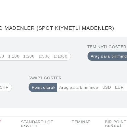
D MADENLER (SPOT KIYMETLI MADENLER)
TEMINATI GÖSTER
50
1:100
1:200
1:500
1:1000
Araç para birimin
SWAP'I GÖSTER
CHF
Point olarak
Araç para biriminde
USD
EUR
2
STANDART LOT
TEMINAT
BIR POINT
BOYUTU
DEĞERI