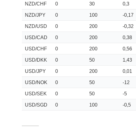
NZD/CHF
0
30
0,3
NZD/JPY
0
100
-0,17
NZD/USD
0
200
-0,32
USD/CAD
0
200
0,38
USD/CHF
0
200
0,56
USD/DKK
0
50
1,43
USD/JPY
0
200
0,01
USD/NOK
0
50
-12
USD/SEK
0
50
-5
USD/SGD
0
100
-0,5