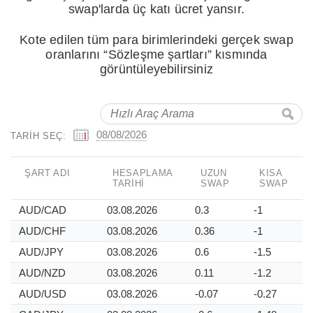
swap'larda üç katı ücret yansır.
Kote edilen tüm para birimlerindeki gerçek swap
oranlarını “Sözleşme şartları” kısmında
görüntüleyebilirsiniz
08/08/2026
TARIH SEÇ:
ŞART ADI
HESAPLAMA
UZUN
KISA
TARIHI
SWAP
SWAP
AUD/CAD
03.08.2026
0.3
-1
AUD/CHF
03.08.2026
0.36
-1
AUD/JPY
03.08.2026
0.6
-1.5
AUD/NZD
03.08.2026
0.11
-1.2
AUD/USD
03.08.2026
-0.07
-0.27