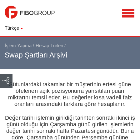
Türkçe
İşlem Yapma
/
Hesap Türleri
/
Swap Şartları Arşivi
Sütunlardaki rakamlar bir müşterinin ertesi güne
ötelenen açık pozisyonuna yansıtılan puan
miktarını temsil eder. Bu değerler kısa vadeli faiz
oranları arasındaki farklara göre hesaplanır.
Değer tarihi işlemin girildiği tarihten sonraki ikinci iş
günü olduğu için Çarşamba günü girilen işlemlerin
değer tarihi sonraki hafta Pazartesi günüdür. Buna
göre, Çarşamba gününden Perşembe gününe