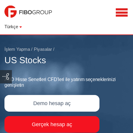
Türkçe
İşlem Yapma
/
Piyasalar
/
US Stocks
ABD Hisse Senetleri CFD'leri ile yatırım seçeneklerinizi
genişletin
Demo hesap aç
Gerçek hesap aç