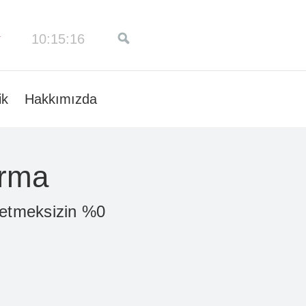
10:15:16
ik
Hakkımızda
ırma
ketmeksizin %0