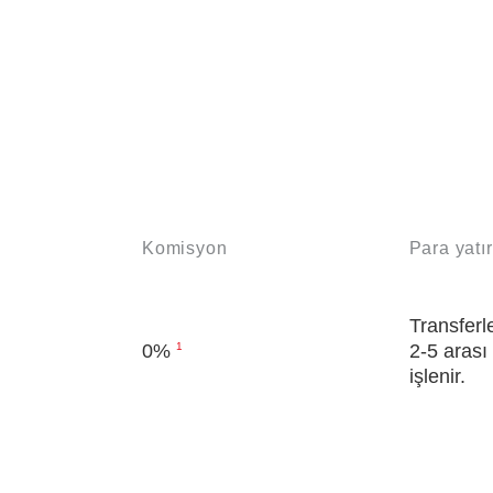
Komisyon
Para yatı
Transferl
0%
1
2-5 arası
işlenir.