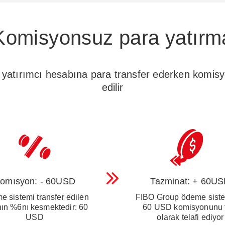
Komisyonsuz para yatırm
 yatırımcı hesabına para transfer ederken komisy
edilir
omısyon: - 60USD
Tazminat: + 60U
 sistemi transfer edilen
FIBO Group ödeme siste
ının %6nı kesmektedir: 60
60 USD komisyonunu 
USD
olarak telafi ediyor