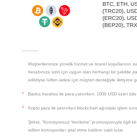
BTC, ETH, U
(TRC20), US
(ERC20), US
(BEP20), TR
Müşterilerimize yönelik hizmet ve ticaret koşullarının
hesabınıza sizin için uygun olan herhangi bir şekilde pa
edildiyse lütfen iadesi için müşteri desteğiyle iletişime g
1
Banka havalesi ile para yatırırken, 1000 USD üzeri öd
2
Kripto para ile yatırırken blockchain ağındaki işlem ücret
Şirket, "Komisyonsuz Yenileme" promosyonuyla ilgili kö
edilen komisyonları iptal etme hakkını saklı tutar.