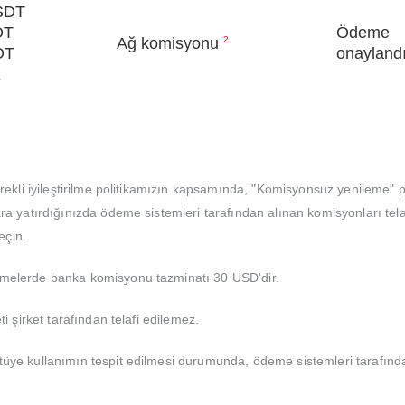
SDT
DT
Ödeme
Ağ komisyonu
2
DT
onayland
X
 sürekli iyileştirilme politikamızın kapsamında, "Komisyonsuz yenilem
ra yatırdığınızda ödeme sistemleri tarafından alınan komisyonları telaf
eçin.
emelerde banka komisyonu tazminatı 30 USD'dir.
i şirket tarafından telafi edilemez.
tüye kullanımın tespit edilmesi durumunda, ödeme sistemleri tarafınd