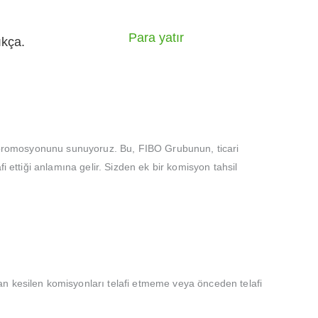
Para yatır
ıkça.
e" promosyonunu sunuyoruz. Bu, FIBO Grubunun, ticari
i ettiği anlamına gelir. Sizden ek bir komisyon tahsil
an kesilen komisyonları telafi etmeme veya önceden telafi