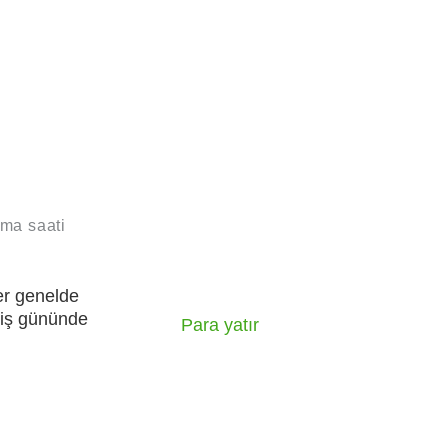
rma saati
er genelde
 iş gününde
Para yatır