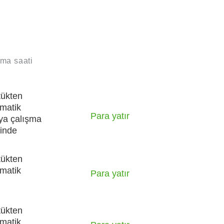
rma saati
tükten
matik
Para yatır
ya çalışma
çinde
tükten
matik
Para yatır
tükten
matik