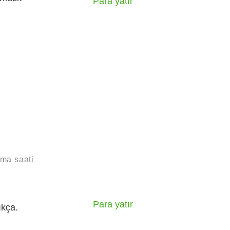
Para yatır
rma saati
Para yatır
ıkça.