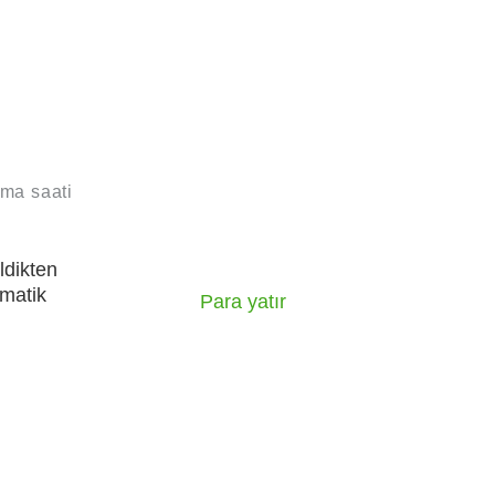
rma saati
ldikten
matik
Para yatır