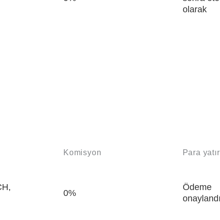
olarak
Komisyon
Para yatı
CH,
Ödeme
0%
onayland