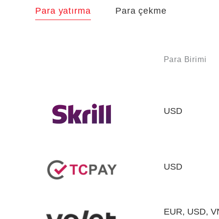
Para yatırma
Para çekme
Para Birimi
USD
USD
EUR, USD, V