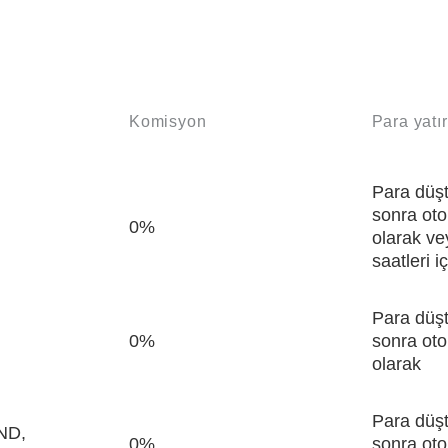
Komisyon
Para yatı
Para düş
sonra oto
0%
olarak ve
saatleri i
Para düş
0%
sonra oto
olarak
Para düş
ND,
0%
sonra oto