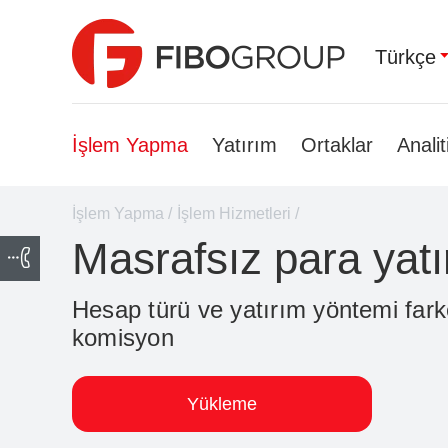
Türkçe
İşlem Yapma
Yatırım
Ortaklar
Analit
İşlem Yapma
/
İşlem Hizmetleri
/
Masrafsız para yat
Hesap türü ve yatırım yöntemi far
komisyon
Yükleme