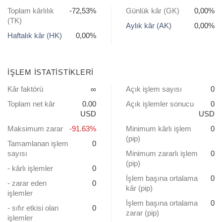
Toplam kârlılık
-72,53%
Günlük kâr (GK)
0,00%
(TK)
Aylık kâr (AK)
0,00%
Haftalık kâr (HK)
0,00%
İŞLEM ISTATISTIKLERI
Kâr faktörü
∞
Açık işlem sayısı
0
Toplam net kâr
0.00
Açık işlemler sonucu
0
USD
USD
Maksimum zarar
-91.63%
Minimum kârlı işlem
0
(pip)
Tamamlanan işlem
0
sayısı
Minimum zararlı işlem
0
(pip)
- kârlı işlemler
0
İşlem başına ortalama
0
- zarar eden
0
kâr (pip)
işlemler
İşlem başına ortalama
0
- sıfır etkisi olan
0
zarar (pip)
işlemler