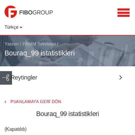
Türkçe
Yatırım
/
PAMM Servisleri
/
Bouraq_99 istatistikleri
Reytingler
PUANLAMAYA GERI DÖN
Bouraq_99 istatistikleri
(Kapatıldı)