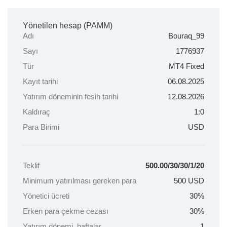
Yönetilen hesap (PAMM)
Adı
Bouraq_99
Sayı
1776937
Tür
MT4 Fixed
Kayıt tarihi
06.08.2025
Yatırım döneminin fesih tarihi
12.08.2026
Kaldıraç
1:0
Para Birimi
USD
Teklif
500.00/30/30/1/20
Minimum yatırılması gereken para
500
USD
Yönetici ücreti
30%
Erken para çekme cezası
30%
Yatırım dönemi, haftalar
1