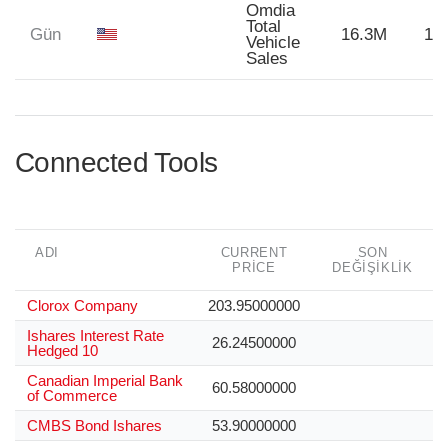
Omdia
Total
Gün
16.3M
16
Vehicle
Sales
Connected Tools
ADI
CURRENT
SON
PRICE
DEĞIŞIKLIK
Clorox Company
203.95000000
Ishares Interest Rate
26.24500000
Hedged 10
Canadian Imperial Bank
60.58000000
of Commerce
CMBS Bond Ishares
53.90000000