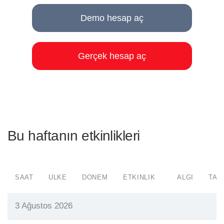
Demo hesap aç
Gerçek hesap aç
Bu haftanın etkinlikleri
SAAT
ÜLKE
DÖNEM
ETKINLIK
ALGI
TAH
3 Ağustos 2026