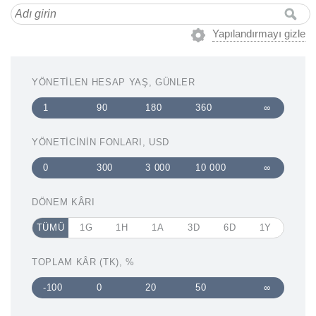
Yapılandırmayı gizle
YÖNETILEN HESAP YAŞ, GÜNLER
1
90
180
360
∞
YÖNETICININ FONLARI, USD
0
300
3 000
10 000
∞
DÖNEM KÂRI
TÜMÜ
1G
1H
1A
3D
6D
1Y
TOPLAM KÂR (TK), %
-100
0
20
50
∞