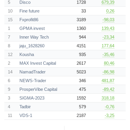
5
Disco
1728
679,39
10
Fine future
33
0,26
15
Fxprofit86
3189
-98,03
1
GPMA invest
1360
139,43
7
Inner Way Tech
944
-23,34
8
jaju_1628260
4151
177,64
12
Kousha
935
-35,46
2
MAX Invest Capital
2617
80,46
14
NamadTrader
5023
-86,98
6
NEWS-Trader
346
481,87
9
ProsperVibe Capital
475
-89,42
3
SIGMA-2023
1592
318,18
4
Tadbir
579
-0,76
11
VDS-1
2187
-3,25