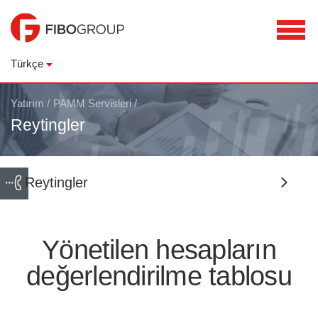
Türkçe
Yatırım
/
PAMM Servisleri
/
Reytingler
Reytingler
Yönetilen hesapların
değerlendirilme tablosu