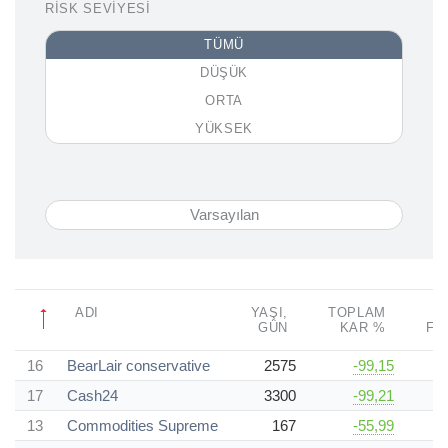
RISK SEVIYESI
TÜMÜ
DÜŞÜK
ORTA
YÜKSEK
Varsayılan
ADI
YAŞI,
TOPLAM
GÜN
KAR %
FA
16
BearLair conservative
2575
-99,15
17
Cash24
3300
-99,21
13
Commodities Supreme
167
-55,99